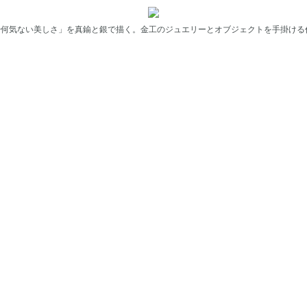
や何気ない美しさ」を真鍮と銀で描く。金工のジュエリーとオブジェクトを手掛ける作