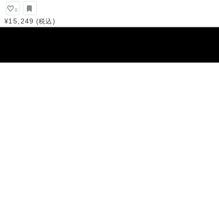
0
15,249
¥
(税込)
千成堂着物店はコーディネートと制作の着物店です。
私たちの目で選び抜いた作家と職人が手掛ける品々を揃
着物を選ぶことは不思議です。新しい自分に気が付き、
アフターケアもお任せください。