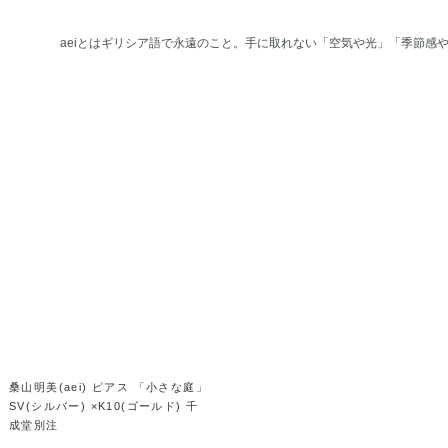
aeiとはギリシア語で永遠のこと。手に取れない「空気や光」「季節感
桑山明美(aei) ピアス 「小さな庭」
SV(シルバー) ×K10(ゴールド) 千
成堂別注