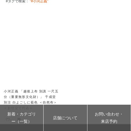
#タグで検索：
”#小河正義”
小河正義 「越後上布 別誂 一尺五
分（重要無形文化財）」 千成堂
別注 白よごしに藍色 ＜自然布＞
＜お仕立て代込＞
新着・カテゴリ
お問い合わせ・
店舗について
ー（一覧）
来店予約
0
0
¥
(税込)