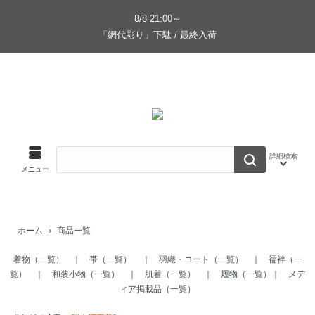
8/8 21:00～
「網代彫り」下駄 / 最終入荷
ホーム
商品一覧
着物（一覧）
｜
帯（一覧）
｜
羽織・コート（一覧）
｜
襦袢（一
覧）
｜
和装小物（一覧）
｜
肌着（一覧）
｜
履物（一覧）
｜
メデ
ィア掲載品（一覧）